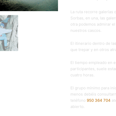
La ruta recorre galerías
Sorbas, en una, las galer
otra podemos admirar el r
nuestros cascos.
El itinerario dentro de 
que trepar y en otros at
El tiempo empleado en e
participantes, suele est
cuatro horas.
El grupo mínimo para inic
menos debéis consultar
teléfono
950 364 704
at
abierto.