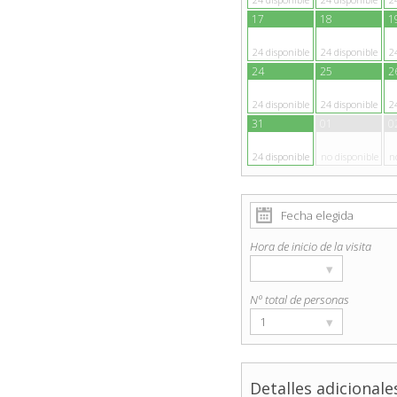
17
18
1
24
disponible
24
disponible
2
24
25
2
24
disponible
24
disponible
2
31
01
0
24
disponible
no disponible
n
Hora de inicio de la visita
▾
Nº total de personas
▾
1
Detalles adicionales