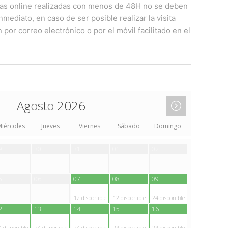
as online realizadas con menos de 48H no se deben
mediato, en caso de ser posible realizar la visita
 por correo electrónico o por el móvil facilitado en el
Agosto 2026
Miércoles
Jueves
Viernes
Sábado
Domingo
9
30
31
01
02
5
06
07
08
09
12
disponible
12
disponible
24
disponible
2
13
14
15
16
4
disponible
24
disponible
24
disponible
24
disponible
24
disponible