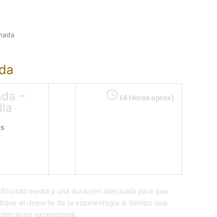
nada
da
da –
(4 Horas aprox)
lla
os
dificultad media y una duración adecuada para que
ctique el deporte de la espeleología al tiempo que
ubterráneo excepcional.