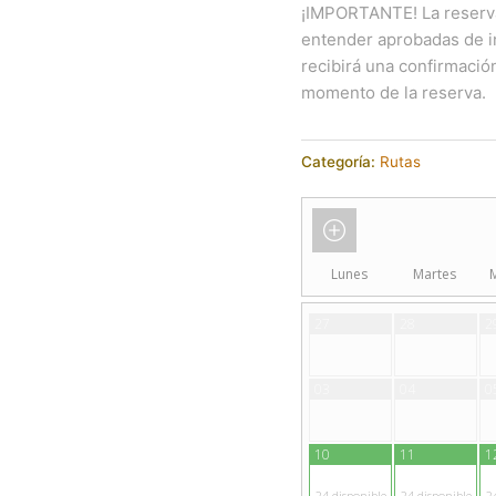
¡IMPORTANTE! La reserv
entender aprobadas de in
recibirá una confirmación
momento de la reserva.
Categoría:
Rutas
Lunes
Martes
27
28
2
03
04
0
10
11
1
24
disponible
24
disponible
2