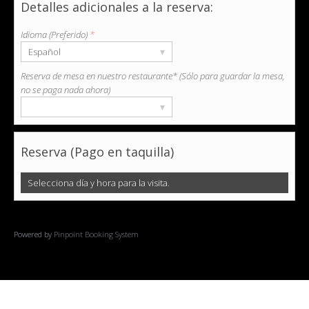
Detalles adicionales a la reserva:
Idioma (Preferido)
*
▾
Español
Reserva de mesa en nuestro restaurante* (Sólo para guardar la mesa,
no se paga nada ahora)
▾
Reserva (Pago en taquilla)
Selecciona día y hora para la visita.
Powered by
Pinpoint Booking System