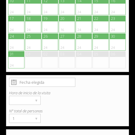
10
11
12
13
14
15
16
24
24
24
24
24
24
24
17
18
19
20
21
22
23
24
24
24
16
24
24
24
24
25
26
27
28
29
30
24
24
24
24
24
24
24
31
01
02
03
04
05
06
24
Hora de inicio de la visita
▾
Nº total de personas
▾
1