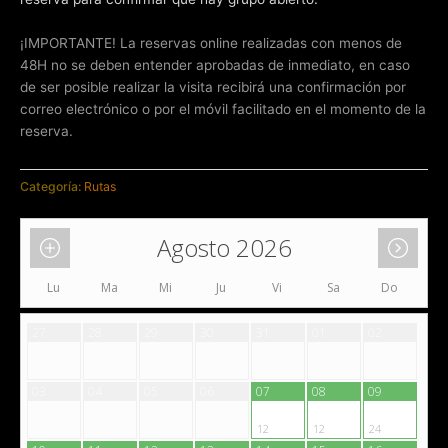
¡IMPORTANTE! La reservas online realizadas con menos de
48H no se deben entender aprobadas de inmediato, en caso
de ser posible realizar la visita recibirá una confirmación por
correo electrónico o por el móvil facilitado en el momento de la
reserva.
Categoría:
Rutas
Agosto 2026
Lu
Ma
Mi
Ju
Vi
Sa
Do
27
28
29
30
31
01
02
03
04
05
06
07
08
09
12
12
24